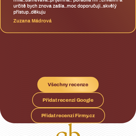
milá..usměvavá..příjemná.. poradila mi ..chválím a
určitě bych znova zašla..moc doporučuji..skvělý
přístup..děkuju
Zuzana Mádrová
Všechny recenze
Přidat recenzi Google
Přidat recenzi Firmy.cz