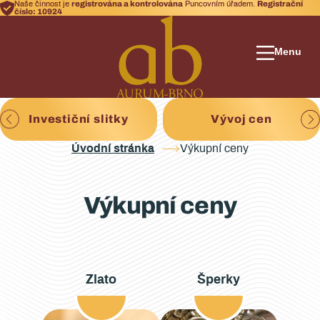
registrována a kontrolována
Registrační
Naše činnost je
Puncovním úřadem.
číslo: 10924
Menu
Investiční slitky
Vývoj cen
Úvodní stránka
Výkupní ceny
Výkupní ceny
Zlato
Šperky