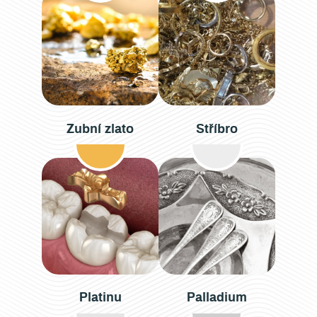
Zubní zlato
Stříbro
Platinu
Palladium