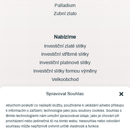
Palladium
Zubní zlato
Nabízíme
Investiční zlaté slitky
Investiční stříbrné slitky
Investiční platinové slitky
Investiční slitky formou výměny
Velkoobchod
Spravovat Souhlas
Další informace
Abychom poskytli co nejlepší služby, používáme k ukládání a/nebo přístupu
k informacím o zařízení, technologie jako jsou soubory cookies. Souhlas s
Vývoj cen
těmito technologiemi nám umožní zpracovávat údaje, jako je chování při
Puncovní značky
procházení nebo jedinečná ID na tomto webu. Nesouhlas nebo odvolání
souhlasu může nepříznivě ovlivnit určité vlastnosti a funkce.
Čím měříme?