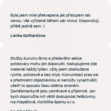
Byla jsem mile překvapena jak přístupem tak
cenou, vše vyřízené během pár minut. Doporučuji,
příště jedině sem :)
Lenka Gothardova
Služby Aurumu Brno a především sekce
polotovary mohu jen doporučit. Nakupujeme zde
materiál každý týden, vždy jsem obsloužena
rychle, pohotově a bez chyb. Komunikaci pres wa
s přednostní objednávkou si nemůžu vynachválit,
ušetří to spoustu času oběma stranám.
Zaměstnankyně jsou usměvavé a příjemné. Jen
bych doporučila mít větší dostupnost řetězoviny.
Iva Klepáčová, Korbička šperky s.r.o.