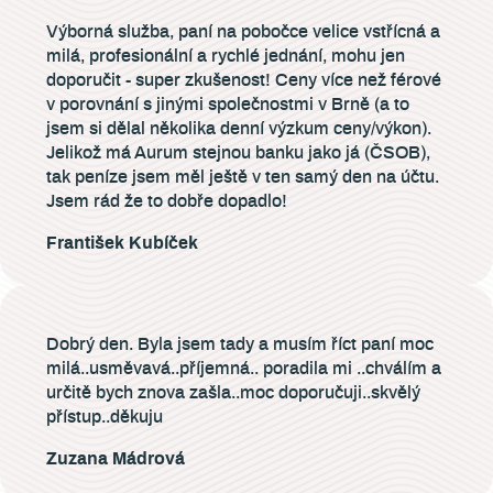
Výborná služba, paní na pobočce velice vstřícná a
milá, profesionální a rychlé jednání, mohu jen
doporučit - super zkušenost! Ceny více než férové
v porovnání s jinými společnostmi v Brně (a to
jsem si dělal několika denní výzkum ceny/výkon).
Jelikož má Aurum stejnou banku jako já (ČSOB),
tak peníze jsem měl ještě v ten samý den na účtu.
Jsem rád že to dobře dopadlo!
František Kubíček
Dobrý den. Byla jsem tady a musím říct paní moc
milá..usměvavá..příjemná.. poradila mi ..chválím a
určitě bych znova zašla..moc doporučuji..skvělý
přístup..děkuju
Zuzana Mádrová