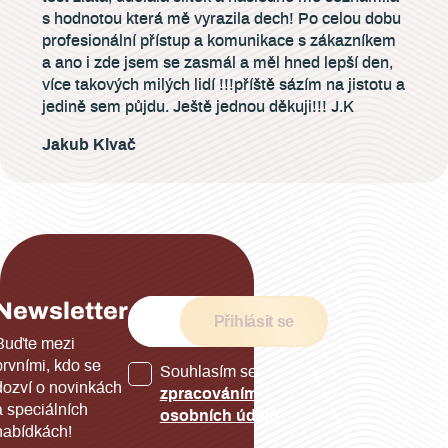
s hodnotou která mě vyrazila dech! Po celou dobu
profesionální přístup a komunikace s zákazníkem
a ano i zde jsem se zasmál a měl hned lepší den,
více takových milých lidí !!!příště sázím na jistotu a
jedině sem půjdu. Ještě jednou děkuji!!! J.K
Jakub Klvač
Newsletter
Přihlásit se
Buďte mezi
prvními, kdo se
Souhlasím se
dozví o novinkách
zpracováním
a speciálních
osobních údajů
nabídkách!