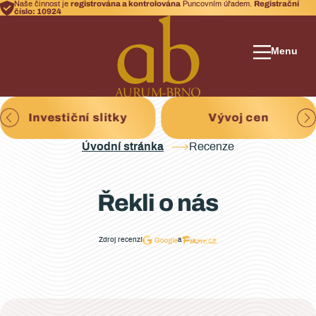
registrována a kontrolována
Registrační
Naše činnost je
Puncovním úřadem.
číslo: 10924
Menu
Investiční slitky
Vývoj cen
Úvodní stránka
Recenze
Řekli o nás
Zdroj recenzí
a