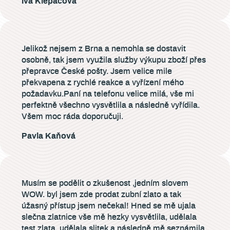
Iva Klepáčová
Jelikož nejsem z Brna a nemohla se dostavit
osobně, tak jsem využila služby výkupu zboží přes
přepravce České pošty. Jsem velice mile
překvapena z rychlé reakce a vyřízení mého
požadavku.Paní na telefonu velice milá, vše mi
perfektně všechno vysvětlila a následně vyřídila.
Všem moc ráda doporučuji.
Pavla Kaňová
Musím se podělit o zkušenost ,jedním slovem
WOW. byl jsem zde prodat zubní zlato a tak
úžasný přístup jsem nečekal! Hned se mě ujala
slečna zlatnice vše mě hezky vysvětlila, udělala
test zlata, udělala slitek a následně mě seznámila